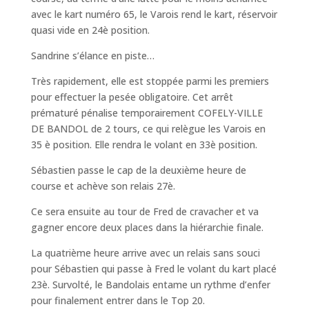
avec le kart numéro 65, le Varois rend le kart, réservoir
quasi vide en 24
è
position.
Sandrine s’élance en piste…
Très rapidement, elle est stoppée parmi les premiers
pour effectuer la pesée obligatoire. Cet arrêt
prématuré pénalise temporairement COFELY-VILLE
DE BANDOL de 2 tours, ce qui relègue les Varois en
35
è
position. Elle rendra le volant en 33
è
position.
Sébastien passe le cap de la deuxième heure de
course et achève son relais 27
è
.
Ce sera ensuite au tour de Fred de cravacher et va
gagner encore deux places dans la hiérarchie finale.
La quatrième heure arrive avec un relais sans souci
pour Sébastien qui passe à Fred le volant du kart placé
23
è
. Survolté, le Bandolais entame un rythme d’enfer
pour finalement entrer dans le Top 20.