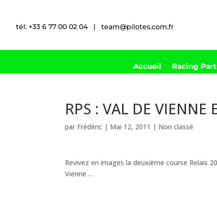
tél: +33 6 77 00 02 04 |
team@pilotes.com.fr
Accueil
Racing Par
RPS : VAL DE VIENNE
par
Frédéric
|
Mai 12, 2011
|
Non classé
Revivez en images la deuxième course Relais 20
Vienne …