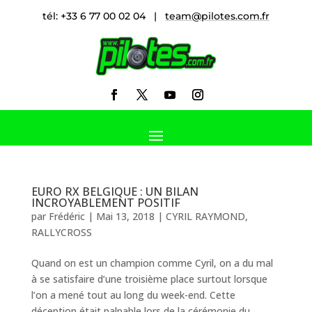
tél: +33 6 77 00 02 04 |
team@pilotes.com.fr
EURO RX BELGIQUE : UN BILAN
INCROYABLEMENT POSITIF
par
Frédéric
|
Mai 13, 2018
|
CYRIL RAYMOND
,
RALLYCROSS
Quand on est un champion comme Cyril, on a du mal
à se satisfaire d’une troisième place surtout lorsque
l’on a mené tout au long du week-end. Cette
déception était palpable lors de la cérémonie du