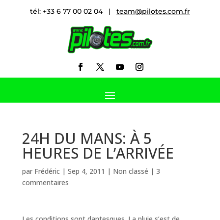
tél: +33 6 77 00 02 04 |
team@pilotes.com.fr
24H DU MANS: À 5
HEURES DE L’ARRIVÉE
par
Frédéric
|
Sep 4, 2011
|
Non classé
|
3
commentaires
Les conditions sont dantesques. La pluie s’est de