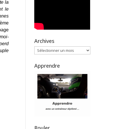
te la
t le
nnes
lème
ipage
 moi-
Archives
 perd
Archives
ouple
Apprendre
Rouler