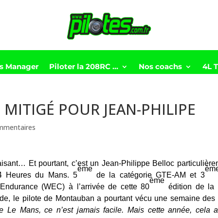
ts Manager
Piloter la 208RC …
Nos coachs
4L 
 MITIGÉ POUR JEAN-PHILIPE
mmentaires
faisant… Et pourtant, c’est un Jean-Philippe Belloc particulièr
ème
èm
 Heures du Mans. 5
de la catégorie GTE-AM et 3
ème
ndurance (WEC) à l’arrivée de cette 80
édition de la 
e, le pilote de Montauban a pourtant vécu une semaine des 
ire Le Mans, ce n’est jamais facile. Mais cette année, cela 