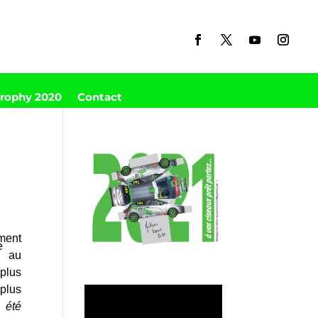
Trophy 2020
Contact
ement
e
au
plus
plus
a été