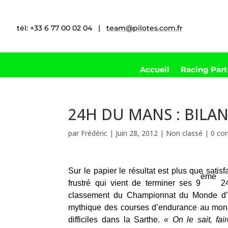
tél: +33 6 77 00 02 04 |
team@pilotes.com.fr
Accueil
Racing Par
24H DU MANS : BILAN
par
Frédéric
|
Juin 28, 2012
|
Non classé
|
0 co
Sur le papier le résultat est plus que satis
ème
frustré qui vient de terminer ses 9
24
classement du Championnat du Monde d’E
mythique des courses d’endurance au mond
difficiles dans la Sarthe.
« On le sait, fa