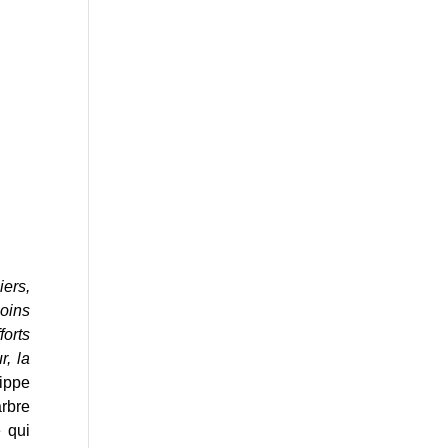
iers,
moins
forts
r, la
ippe
rbre
e qui