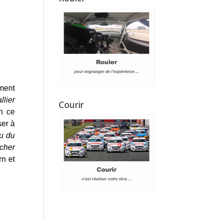
ement
llier
Courir
n ce
ser à
nu du
êcher
rn et