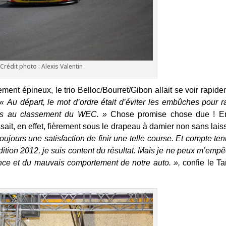
Crédit photo : Alexis Valentin
ment épineux, le trio Belloc/Bourret/Gibon allait se voir rapid
« Au départ, le mot d’ordre était d’éviter les embûches pour ra
nts au classement du WEC. »
Chose promise chose due ! E
ait, en effet, fièrement sous le drapeau à damier non sans lais
toujours une satisfaction de finir une telle course. Et compte te
dition 2012, je suis content du résultat. Mais je ne peux m’emp
ance et du mauvais comportement de notre auto. »,
confie le Ta