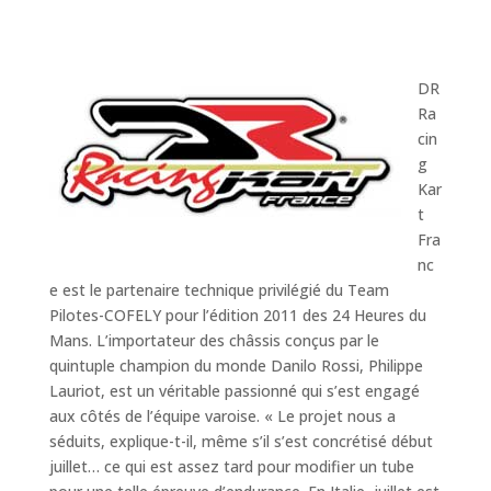
DR
Ra
cin
g
Kar
t
Fra
nc
e est le partenaire technique privilégié du Team
Pilotes-COFELY pour l’édition 2011 des 24 Heures du
Mans. L’importateur des châssis conçus par le
quintuple champion du monde Danilo Rossi, Philippe
Lauriot, est un véritable passionné qui s’est engagé
aux côtés de l’équipe varoise. « Le projet nous a
séduits, explique-t-il, même s’il s’est concrétisé début
juillet… ce qui est assez tard pour modifier un tube