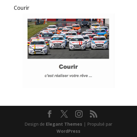
Courir
Design de
Elegant Themes
| Propulsé par
WordPress