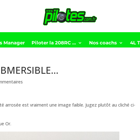
ts Manager
Piloter la 208RC …
Nos coachs
4L 
SUBMERSIBLE…
mmentaires
é arrosée est vraiment une image faible. Jugez plutôt au cliché ci-
ue Or.