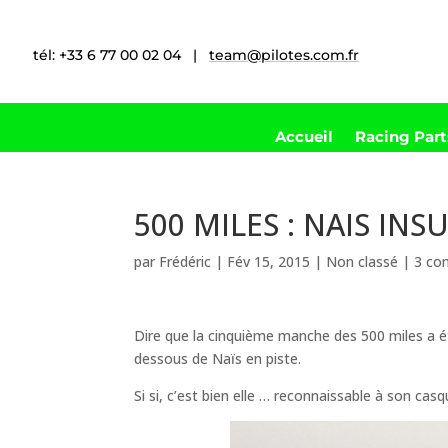
tél: +33 6 77 00 02 04 |
team@pilotes.com.fr
Accueil
Racing Par
500 MILES : NAIS IN
par
Frédéric
|
Fév 15, 2015
|
Non classé
|
3 co
Dire que la cinquième manche des 500 miles a ét
dessous de Naïs en piste.
Si si, c’est bien elle … reconnaissable à son casq