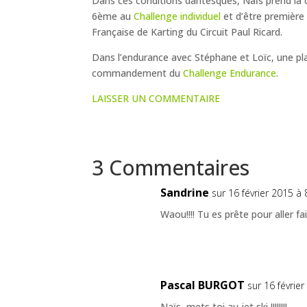
Dans ces conditions dantesques, Naïs prend la c
6ème au
Challenge individuel
et d’être premièr
Française de Karting du Circuit Paul Ricard.
Dans l’endurance avec Stéphane et Loïc, une pla
commandement du
Challenge Endurance
.
LAISSER UN COMMENTAIRE
3 Commentaires
Sandrine
sur 16 février 2015 à 
Waou!!!! Tu es prête pour aller f
Pascal BURGOT
sur 16 févrie
Naïs, mets toi au jet ski !!!!!!!!