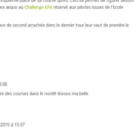
inquième place de sa course sprint. Ceci lui permet de figurer désor
e ex æquo au
Challenge EFK
réservé aux pilotes issues de l’Ecole
ce de second arrachée dans le dernier tour leur vaut de prendre le
8:38
aire des courses dans le nord!!! Bisous ma belle
r 2015 à 15:37