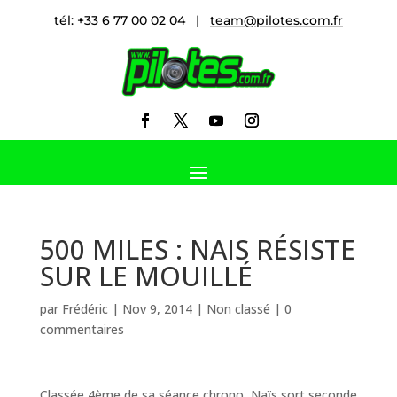
tél: +33 6 77 00 02 04 |
team@pilotes.com.fr
500 MILES : NAIS RÉSISTE
SUR LE MOUILLÉ
par
Frédéric
|
Nov 9, 2014
|
Non classé
|
0
commentaires
Classée 4ème de sa séance chrono, Naïs sort seconde