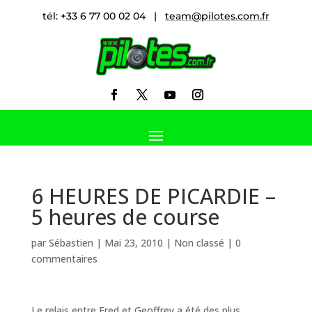
tél: +33 6 77 00 02 04 |
team@pilotes.com.fr
6 HEURES DE PICARDIE –
5 heures de course
par
Sébastien
|
Mai 23, 2010
|
Non classé
|
0
commentaires
Le relais entre Fred et Geoffrey a été des plus