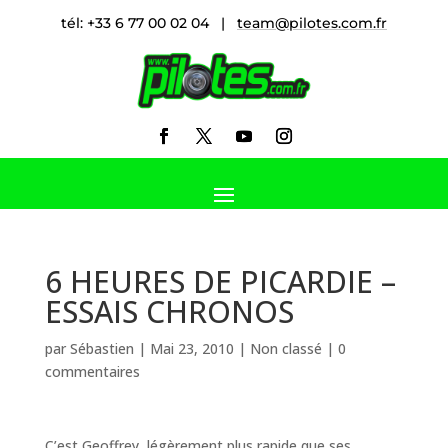
tél: +33 6 77 00 02 04 |
team@pilotes.com.fr
6 HEURES DE PICARDIE –
ESSAIS CHRONOS
par
Sébastien
|
Mai 23, 2010
|
Non classé
|
0
commentaires
C’est Geoffrey, légèrement plus rapide que ses