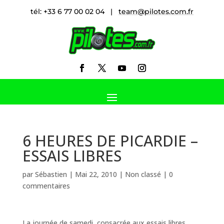
tél: +33 6 77 00 02 04 |
team@pilotes.com.fr
6 HEURES DE PICARDIE –
ESSAIS LIBRES
par
Sébastien
|
Mai 22, 2010
|
Non classé
|
0
commentaires
La journée de samedi, consacrée aux essais libres