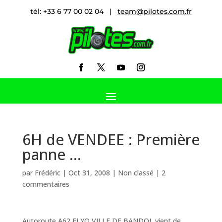
tél: +33 6 77 00 02 04 |
team@pilotes.com.fr
6H de VENDEE : Première
panne …
par
Frédéric
|
Oct 31, 2008
|
Non classé
|
2
commentaires
Autoroute A62 ELYO VILLE DE BANDOL vient de