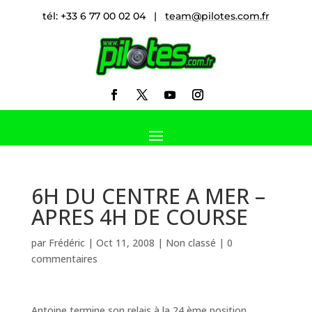
tél: +33 6 77 00 02 04 |
team@pilotes.com.fr
6H DU CENTRE A MER –
APRES 4H DE COURSE
par
Frédéric
|
Oct 11, 2008
|
Non classé
|
0
commentaires
Antoine termine son relais à la 24 ème position.