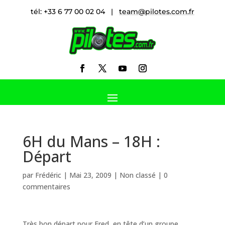
tél: +33 6 77 00 02 04 |
team@pilotes.com.fr
6H du Mans – 18H :
Départ
par
Frédéric
|
Mai 23, 2009
|
Non classé
|
0
commentaires
Très bon départ pour Fred, en tête d’un groupe