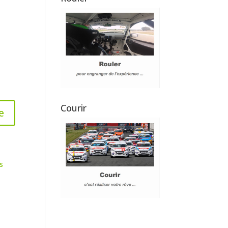
Courir
s