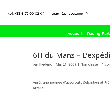
tél: +33 6 77 00 02 04 |
team@pilotes.com.fr
Accueil
Racing Par
6H du Mans – L’expéd
par
Frédéric
|
Mai 21, 2009
|
Non classé
|
1 co
Après une journée d’autoroute Sebastien et Fréd
attend …