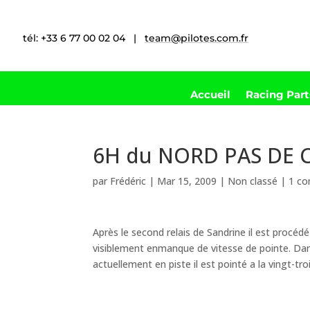
tél: +33 6 77 00 02 04 |
team@pilotes.com.fr
Accueil
Racing Par
6H du NORD PAS DE C
par
Frédéric
|
Mar 15, 2009
|
Non classé
|
1 c
Après le second relais de Sandrine il est proc
visiblement enmanque de vitesse de pointe. Dans 
actuellement en piste il est pointé a la vingt-tr