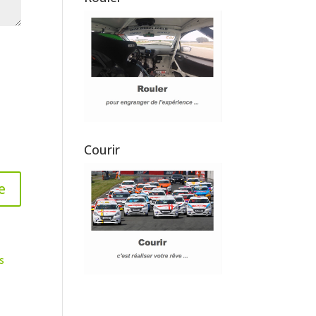
Courir
s