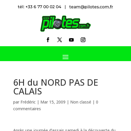
tél: +33 6 77 00 02 04 |
team@pilotes.com.fr
6H du NORD PAS DE
CALAIS
par
Frédéric
|
Mar 15, 2009
|
Non classé
|
0
commentaires
Après une journée d’essais samedi à la découverte du