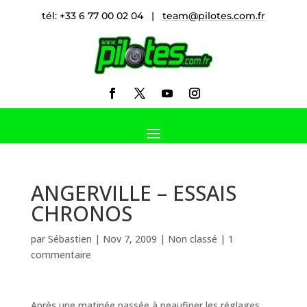
tél: +33 6 77 00 02 04 |
team@pilotes.com.fr
ANGERVILLE – ESSAIS
CHRONOS
par
Sébastien
|
Nov 7, 2009
|
Non classé
|
1
commentaire
Après une matinée passée à peaufiner les réglages