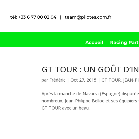
tél: +33 6 77 00 02 04 |
team@pilotes.com.fr
Accueil
Racing Par
GT TOUR : UN GOÛT D’IN
par
Frédéric
|
Oct 27, 2015
|
GT TOUR
,
JEAN-P
Après la manche de Navarra (Espagne) disputée f
nombreux, Jean-Philippe Belloc et ses équipiers 
GT TOUR avec un beau...