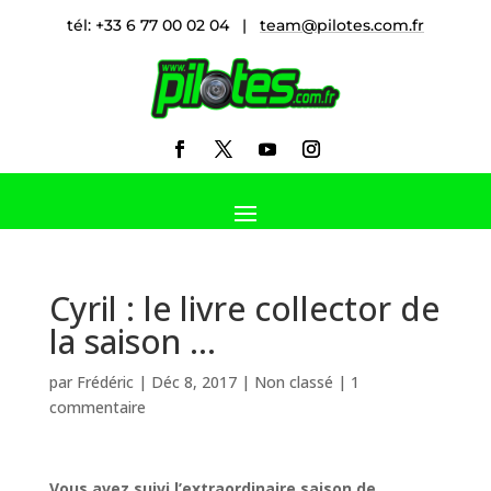
tél: +33 6 77 00 02 04 |
team@pilotes.com.fr
Cyril : le livre collector de
la saison …
par
Frédéric
|
Déc 8, 2017
|
Non classé
|
1
commentaire
Vous avez suivi l’extraordinaire saison de