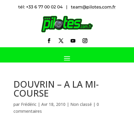
tél: +33 6 77 00 02 04 |
team@pilotes.com.fr
DOUVRIN – A LA MI-
COURSE
par
Frédéric
|
Avr 18, 2010
|
Non classé
|
0
commentaires