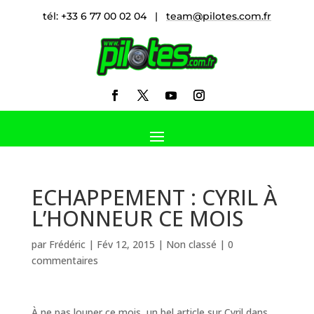
tél: +33 6 77 00 02 04 |
team@pilotes.com.fr
ECHAPPEMENT : CYRIL À
L’HONNEUR CE MOIS
par
Frédéric
|
Fév 12, 2015
|
Non classé
|
0
commentaires
À ne pas louper ce mois, un bel article sur Cyril dans