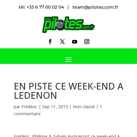
tél: +33 6 77 00 02 04 |
team@pilotes.com.fr
EN PISTE CE WEEK-END A
LEDENON
par
Frédéric
|
Sep 11, 2015
|
Non classé
|
1
commentaire
Frédéric, Philippe & Sylvain évolueront ce week-end à