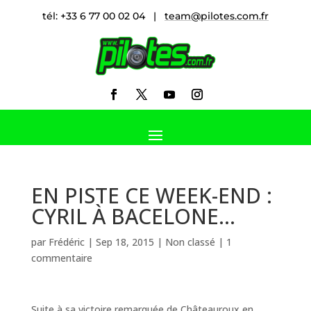
tél: +33 6 77 00 02 04 |
team@pilotes.com.fr
EN PISTE CE WEEK-END :
CYRIL À BACELONE…
par
Frédéric
|
Sep 18, 2015
|
Non classé
|
1
commentaire
Suite à sa victoire remarquée de Châteauroux en