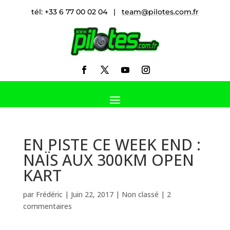
tél: +33 6 77 00 02 04 |
team@pilotes.com.fr
EN PISTE CE WEEK END :
NAÏS AUX 300KM OPEN
KART
par
Frédéric
|
Juin 22, 2017
|
Non classé
|
2
commentaires