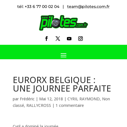
tél: +33 6 77 00 02 04 |
team@pilotes.com.fr
EURORX BELGIQUE :
UNE JOURNEE PARFAITE
par
Frédéric
|
Mai 12, 2018
|
CYRIL RAYMOND
,
Non
classé
,
RALLYCROSS
|
1 commentaire
Cyril a dominé la journée…