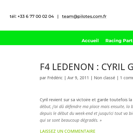
tél: +33 6 77 00 02 04 |
team@pilotes.com.fr
Accueil
Racing Par
F4 LEDENON : CYRIL 
par
Frédéric
|
Avr 9, 2011
|
Non classé
|
1 com
Cyril revient sur sa victoire et garde toutefois la
début, j’ai dû défendre ma place mais ensuite, la 
depuis le début du week-end et jusqu’ici tout va 
qui se sont beaucoup dégradés. »
LAISSEZ UN COMMENTAIRE