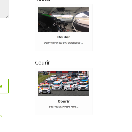
Courir
s