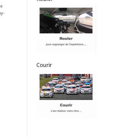
le
ny-
Courir