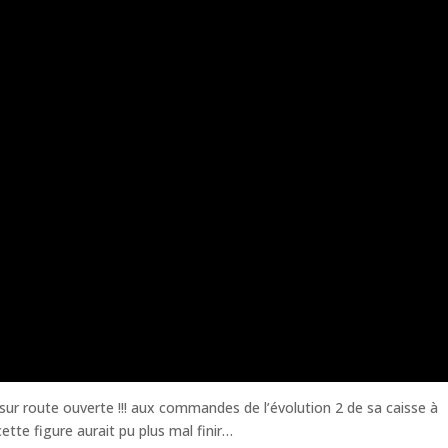
t sur route ouverte !!! aux commandes de l’évolution 2 de sa caisse à
te figure aurait pu plus mal finir…