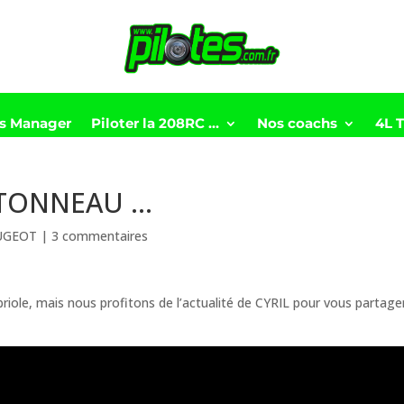
ts Manager
Piloter la 208RC …
Nos coachs
4L 
 TONNEAU …
UGEOT
|
3 commentaires
abriole, mais nous profitons de l’actualité de CYRIL pour vous partage