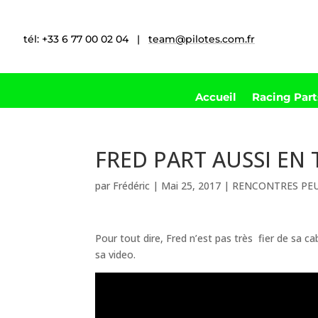
tél: +33 6 77 00 02 04 |
team@pilotes.com.fr
Accueil
Racing Par
FRED PART AUSSI EN
par
Frédéric
|
Mai 25, 2017
|
RENCONTRES PE
Pour tout dire, Fred n’est pas très
fier de sa c
sa video.