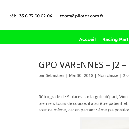
tél: +33 6 77 00 02 04 |
team@pilotes.com.fr
Accueil
Racing Par
GPO VARENNES – J2 – 
par
Sébastien
|
Mai 30, 2010
|
Non classé
|
2 
Rétrogradé de 9 places sur la grille départ, Vin
premiers tours de course, il a su être patient
tout de même, car en partant 9ème (sa position 