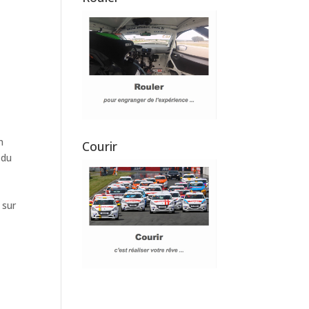
n
Courir
 du
 sur