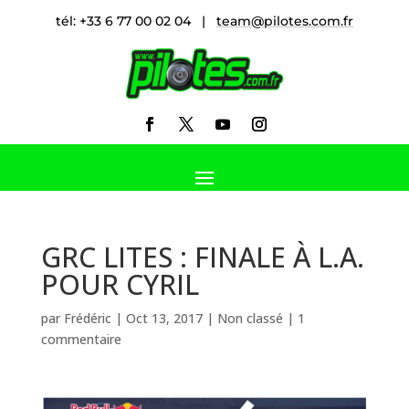
tél: +33 6 77 00 02 04 |
team@pilotes.com.fr
GRC LITES : FINALE À L.A.
POUR CYRIL
par
Frédéric
|
Oct 13, 2017
|
Non classé
|
1
commentaire