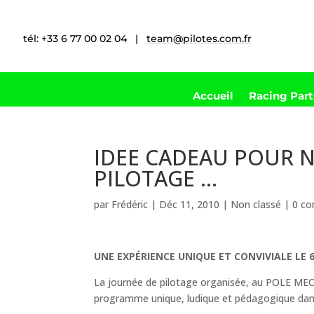
tél: +33 6 77 00 02 04 |
team@pilotes.com.fr
Accueil
Racing Par
IDEE CADEAU POUR N
PILOTAGE …
par
Frédéric
|
Déc 11, 2010
|
Non classé
|
0 co
UNE EXPÉRIENCE UNIQUE ET CONVIVIALE LE 
La journée de pilotage organisée, au POLE M
programme unique, ludique et pédagogique dans