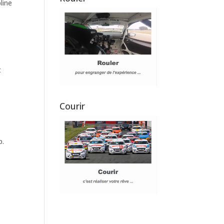
line
t
Courir
p.