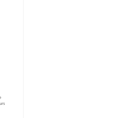
e
urs