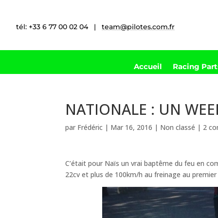
tél: +33 6 77 00 02 04 |
team@pilotes.com.fr
Accueil
Racing Par
NATIONALE : UN WEE
par
Frédéric
|
Mar 16, 2016
|
Non classé
|
2 co
C’était pour Naïs un vrai baptême du feu en com
22cv et plus de 100km/h au freinage au premier 