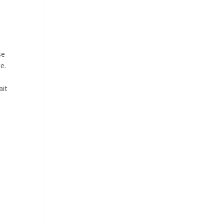
se
e.
ait