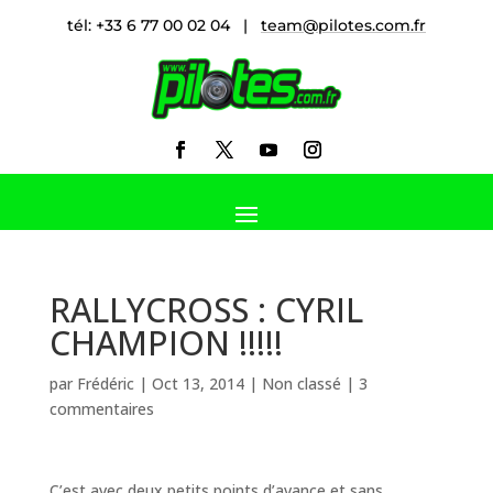
tél: +33 6 77 00 02 04 |
team@pilotes.com.fr
RALLYCROSS : CYRIL
CHAMPION !!!!!
par
Frédéric
|
Oct 13, 2014
|
Non classé
|
3
commentaires
C’est avec deux petits points d’avance et sans