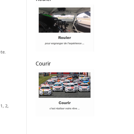
ète.
Courir
1, 2,