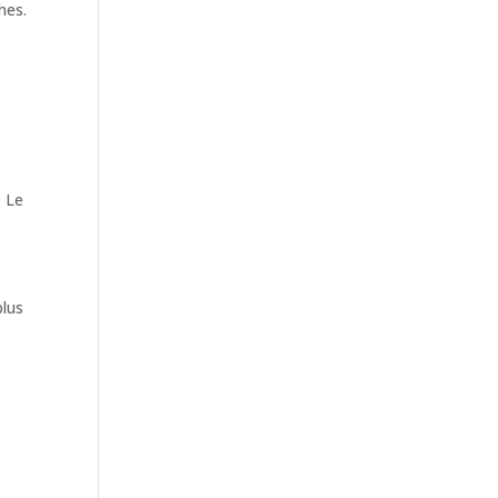
hes.
. Le
plus