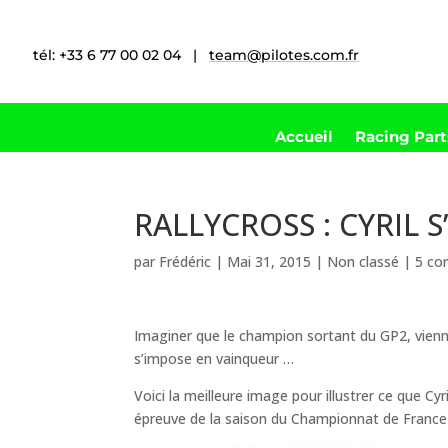
tél: +33 6 77 00 02 04 |
team@pilotes.com.fr
Accueil
Racing Par
RALLYCROSS : CYRIL S
par
Frédéric
|
Mai 31, 2015
|
Non classé
|
5 co
Imaginer que le champion sortant du GP2, vienn
s’impose en vainqueur …
Voici la meilleure image pour illustrer ce que Cy
épreuve de la saison du Championnat de France 