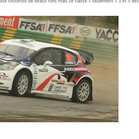
éalise toutefois de beaux runs mais se classe « seulement » 3 et 5 des