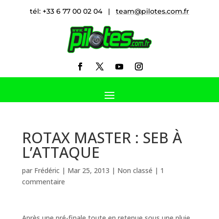
tél: +33 6 77 00 02 04 |
team@pilotes.com.fr
ROTAX MASTER : SEB À
L’ATTAQUE
par
Frédéric
|
Mar 25, 2013
|
Non classé
|
1
commentaire
Après une pré-finale toute en retenue sous une pluie