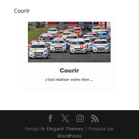
Courir
Design de
Elegant Themes
| Propulsé par
WordPress