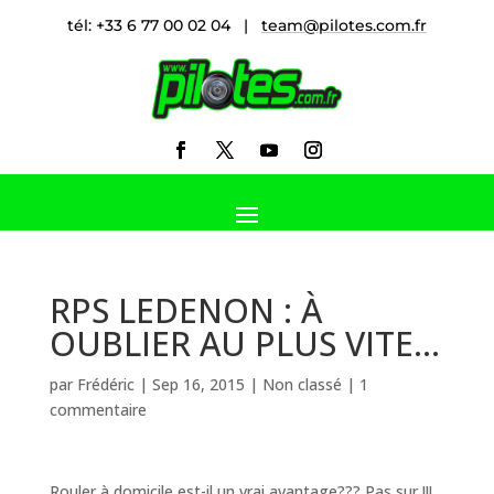
tél: +33 6 77 00 02 04 |
team@pilotes.com.fr
RPS LEDENON : À
OUBLIER AU PLUS VITE…
par
Frédéric
|
Sep 16, 2015
|
Non classé
|
1
commentaire
Rouler à domicile est-il un vrai avantage??? Pas sur !!!