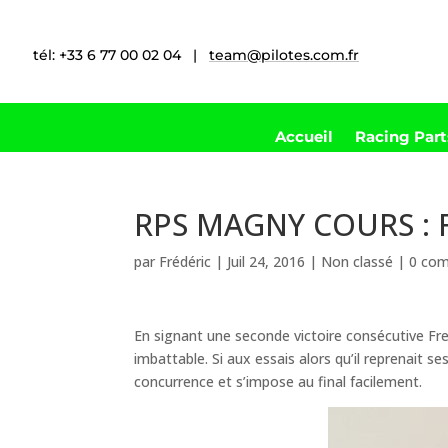
tél: +33 6 77 00 02 04 |
team@pilotes.com.fr
Accueil
Racing Par
RPS MAGNY COURS : 
par
Frédéric
|
Juil 24, 2016
|
Non classé
|
0 com
En signant une seconde victoire consécutive Fr
imbattable. Si aux essais alors qu’il reprenait s
concurrence et s’impose au final facilement.