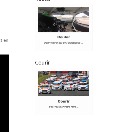
ct en
Courir