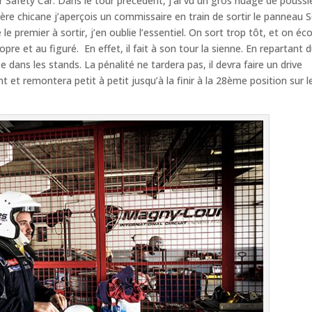
r Safety Car. Dans le tour précédent, j’ai vu un gros nuage de poussi
ière chicane j’aperçois un commissaire en train de sortir le panneau S
le premier à sortir, j’en oublie l’essentiel. On sort trop tôt, et on éc
opre et au figuré. En effet, il fait à son tour la sienne. En repartant 
e dans les stands. La pénalité ne tardera pas, il devra faire un drive
t remontera petit à petit jusqu’à la finir à la 28ème position sur l