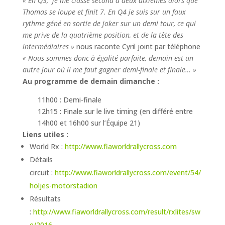
« En Q3, je me classe second à deux dixièmes alors que
Thomas se loupe et finit 7. En Q4 je suis sur un faux
rythme géné en sortie de joker sur un demi tour, ce qui
me prive de la quatrième position, et de la tête des
intermédiaires »
nous raconte Cyril joint par téléphone
« Nous sommes donc à égalité parfaite, demain est un
autre jour où il me faut gagner demi-finale et finale… »
Au programme de demain dimanche :
11h00 : Demi-finale
12h15 : Finale sur le live timing (en différé entre
14h00 et 16h00 sur l’Équipe 21)
Liens utiles :
World Rx :
http://www.fiaworldrallycross.com
Détails
circuit :
http://www.fiaworldrallycross.com/event/54/
holjes-motorstadion
Résultats
:
http://www.fiaworldrallycross.com/result/rxlites/sw
e/2016