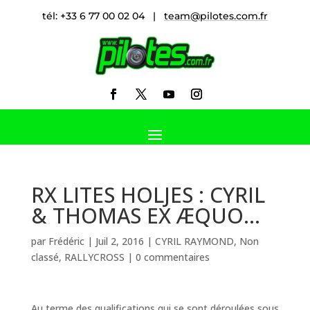
tél: +33 6 77 00 02 04 |
team@pilotes.com.fr
RX LITES HOLJES : CYRIL
& THOMAS EX ÆQUO…
par
Frédéric
|
Juil 2, 2016
|
CYRIL RAYMOND
,
Non
classé
,
RALLYCROSS
|
0 commentaires
Au terme des qualifications qui se sont déroulées sous