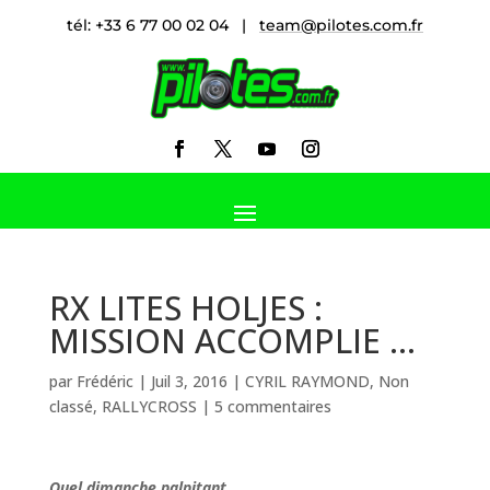
tél: +33 6 77 00 02 04 |
team@pilotes.com.fr
RX LITES HOLJES :
MISSION ACCOMPLIE …
par
Frédéric
|
Juil 3, 2016
|
CYRIL RAYMOND
,
Non
classé
,
RALLYCROSS
|
5 commentaires
Quel dimanche palpitant…