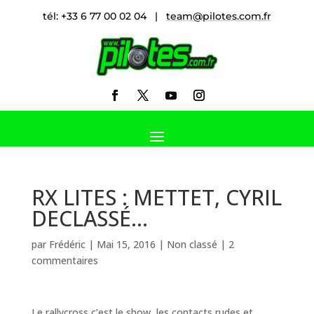
tél: +33 6 77 00 02 04 |
team@pilotes.com.fr
RX LITES : METTET, CYRIL
DECLASSÉ…
par
Frédéric
|
Mai 15, 2016
|
Non classé
|
2
commentaires
Le rallycross c’est le show, les contacts rudes et