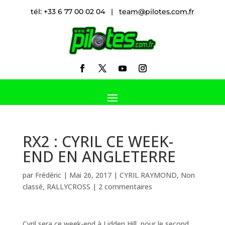
tél: +33 6 77 00 02 04 |
team@pilotes.com.fr
RX2 : CYRIL CE WEEK-
END EN ANGLETERRE
par
Frédéric
|
Mai 26, 2017
|
CYRIL RAYMOND
,
Non
classé
,
RALLYCROSS
|
2 commentaires
Cyril sera ce week-end à Lidden Hill, pour le second