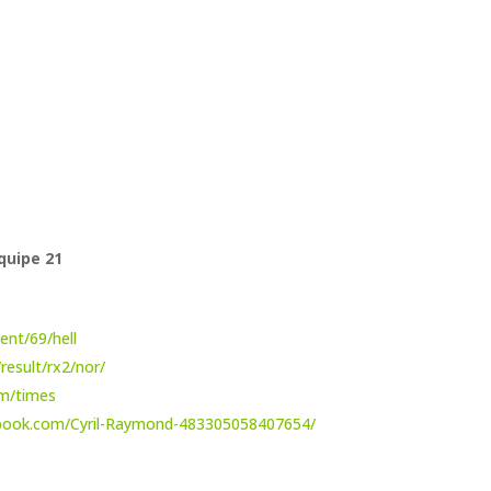
Équipe 21
ent/69/hell
result/rx2/nor/
om/times
ebook.com/Cyril-Raymond-483305058407654/