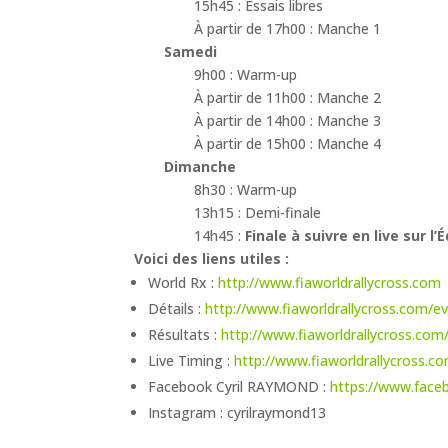
15h45 : Essais libres
À partir de 17h00 : Manche 1
Samedi
9h00 : Warm-up
À partir de 11h00 : Manche 2
À partir de 14h00 : Manche 3
À partir de 15h00 : Manche 4
Dimanche
8h30 : Warm-up
13h15 : Demi-finale
14h45 :
Finale à suivre en live sur l’
Voici des liens utiles :
World Rx :
http://www.fiaworldrallycross.com
Détails :
http://www.fiaworldrallycross.com/ev
Résultats :
http://www.fiaworldrallycross.com/
Live Timing :
http://www.fiaworldrallycross.c
Facebook Cyril RAYMOND :
https://www.fac
Instagram : cyrilraymond13