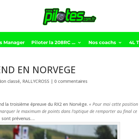
ts Manager
Piloter la 208RC …
Nos coachs
4L 
-END EN NORVEGE
on classé
,
RALLYCROSS
|
0 commentaires
end la troisième épreuve du RX2 en Norvège.
« Pour moi cette position
 marquer le maximum de points dans l’optique de remporter au final ce
 sont prévenus….