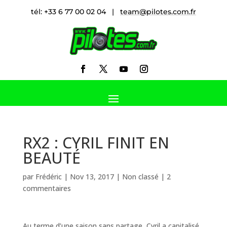
tél: +33 6 77 00 02 04 |
team@pilotes.com.fr
RX2 : CYRIL FINIT EN
BEAUTÉ
par
Frédéric
|
Nov 13, 2017
|
Non classé
|
2
commentaires
Au terme d’une saison sans partage, Cyril a capitalisé