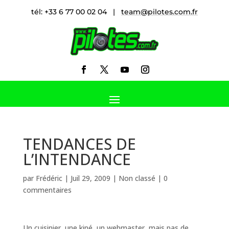
tél: +33 6 77 00 02 04 |
team@pilotes.com.fr
TENDANCES DE
L’INTENDANCE
par
Frédéric
|
Juil 29, 2009
|
Non classé
|
0
commentaires
Un cuisinier, une kiné, un webmaster, mais pas de