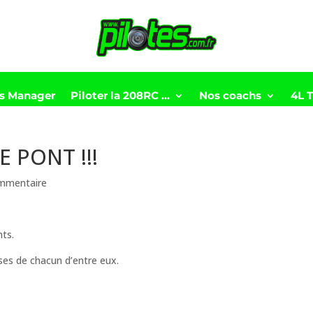
ts Manager
Piloter la 208RC …
Nos coachs
4L 
 PONT !!!
mmentaire
nts.
ses de chacun d’entre eux.