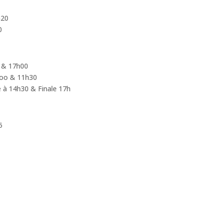
h20
20
5 & 17h00
hoo & 11h30
e à 14h30 & Finale 17h
5