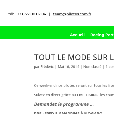
tél: +33 6 77 00 02 04 |
team@pilotes.com.fr
Accueil
Racing Par
TOUT LE MODE SUR LE
par
Frédéric
|
Mai 16, 2014
|
Non classé
|
1 co
Ce week-end nos pilotes seront sur tous les fro
Suivez en direct grâce au LIVE TIMING les cour
Demandez le programme …
RPS : FRED & SANDRINE À NOGARO