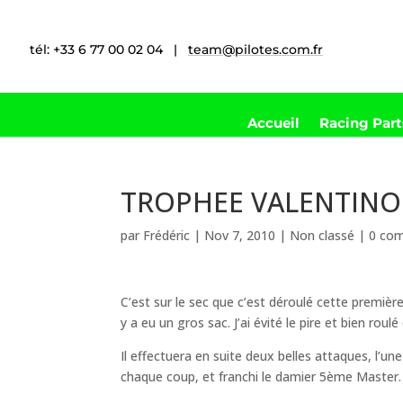
tél: +33 6 77 00 02 04 |
team@pilotes.com.fr
Accueil
Racing Par
TROPHEE VALENTINOI
par
Frédéric
|
Nov 7, 2010
|
Non classé
|
0 co
C’est sur le sec que c’est déroulé cette premièr
y a eu un gros sac. J’ai évité le pire et bien roul
Il effectuera en suite deux belles attaques, l’une
chaque coup, et franchi le damier 5ème Master.