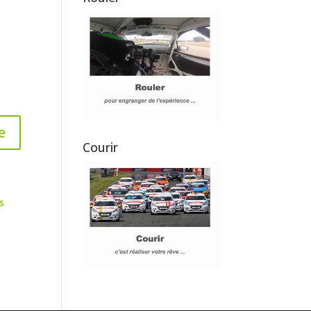
Courir
s