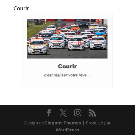
Courir
Design de
Elegant Themes
| Propulsé par
WordPress