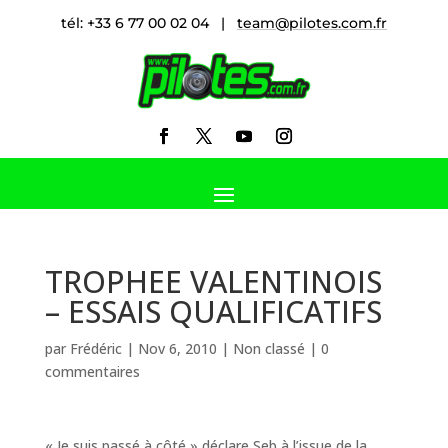
tél: +33 6 77 00 02 04 |
team@pilotes.com.fr
TROPHEE VALENTINOIS
– ESSAIS QUALIFICATIFS
par
Frédéric
|
Nov 6, 2010
|
Non classé
|
0
commentaires
« Je suis passé à côté » déclare Seb à l’issue de la