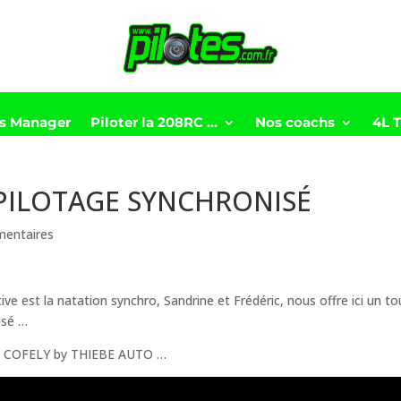
ts Manager
Piloter la 208RC …
Nos coachs
4L 
PILOTAGE SYNCHRONISÉ
entaires
ortive est la natation synchro, Sandrine et Frédéric, nous offre ici un to
isé …
page COFELY by THIEBE AUTO …