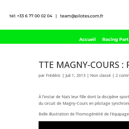
tél: +33 6 77 00 02 04 |
team@pilotes.com.fr
Accueil
Racing Par
TTE MAGNY-COURS : 
par
Frédéric
|
Juil 1, 2013
|
Non classé
|
2 comm
À l’instar de Naïs leur fille dont la discipline sp
du circuit de Magny-Cours en pilotage synchron
Belle illustration de l’homogénéité de l’équi