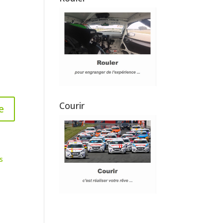
Courir
s