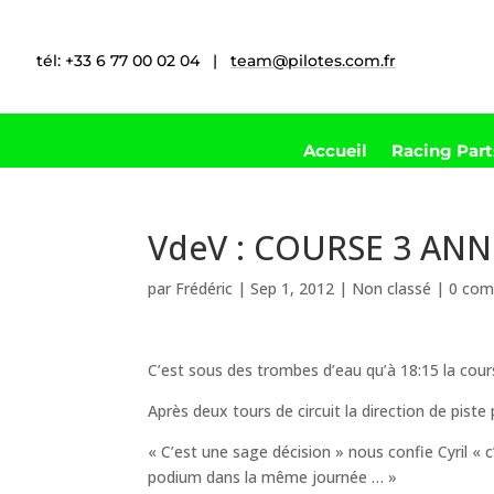
tél: +33 6 77 00 02 04 |
team@pilotes.com.fr
Accueil
Racing Par
VdeV : COURSE 3 AN
par
Frédéric
|
Sep 1, 2012
|
Non classé
|
0 com
C’est sous des trombes d’eau qu’à 18:15 la cours
Après deux tours de circuit la direction de piste
« C’est une sage décision » nous confie Cyril « c
podium dans la même journée … »